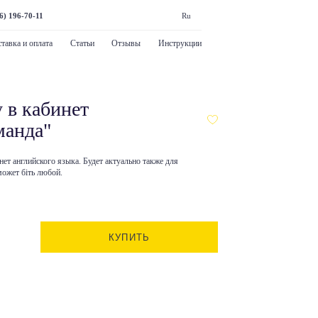
6) 196-70-11
Ru
тавка и оплата
Статьи
Отзывы
Инструкции
 в кабинет
манда"
ет английского языка. Будет актуально также для
может біть любой.
КУПИТЬ