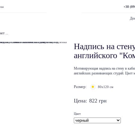
+38 (09
.ua
Дос
ет ...
Надпись на стену
английского "Ко
Мотивирующая надпись на стену в кабин
английских развивающих студий. Цвет 
Размер:
80х120 см
Цена:
822
грн
Цвет