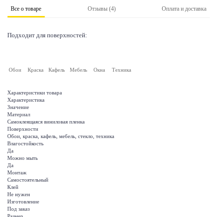
Все о товаре
Отзывы (4)
Оплата и доставка
Подходит для поверхностей:
Обои
Краска
Кафель
Мебель
Окна
Техника
Характеристики товара
Характеристика
Значение
Материал
Самоклеящаяся виниловая пленка
Поверхности
Обои, краска, кафель, мебель, стекло, техника
Влагостойкость
Да
Можно мыть
Да
Монтаж
Самостоятельный
Клей
Не нужен
Изготовление
Под заказ
Размер