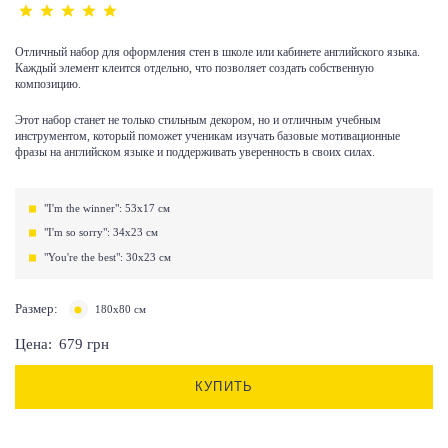
Отличный набор для оформления стен в школе или кабинете английского языка.
Каждый элемент клеится отдельно, что позволяет создать собственную
композицию.
Этот набор станет не только стильным декором, но и отличным учебным
инструментом, который поможет ученикам изучать базовые мотивационные
фразы на английском языке и поддерживать уверенность в своих силах.
"I'm the winner": 53х17 см
"I'm so sorry": 34х23 см
"You're the best": 30х23 см
Размер:
180х80 см
Цена:
679
грн
КУПИТЬ