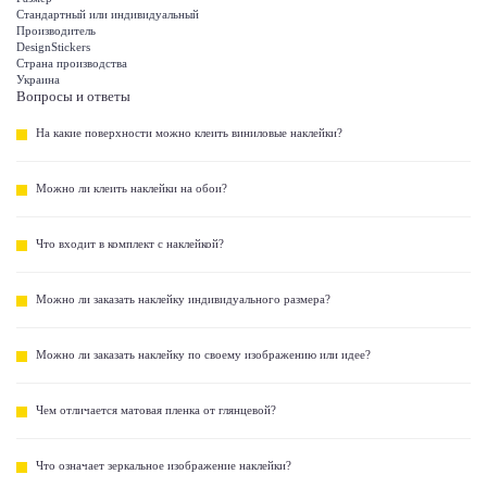
Стандартный или индивидуальный
Производитель
DesignStickers
Страна производства
Украина
Вопросы и ответы
На какие поверхности можно клеить виниловые наклейки?
Можно ли клеить наклейки на обои?
Что входит в комплект с наклейкой?
Можно ли заказать наклейку индивидуального размера?
Можно ли заказать наклейку по своему изображению или идее?
Чем отличается матовая пленка от глянцевой?
Что означает зеркальное изображение наклейки?