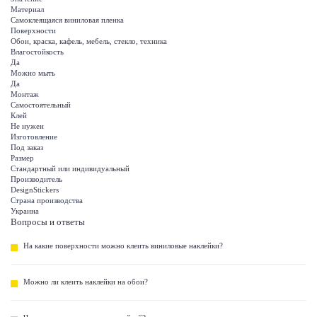
Материал
Самоклеящаяся виниловая пленка
Поверхности
Обои, краска, кафель, мебель, стекло, техника
Влагостойкость
Да
Можно мыть
Да
Монтаж
Самостоятельный
Клей
Не нужен
Изготовление
Под заказ
Размер
Стандартный или индивидуальный
Производитель
DesignStickers
Страна производства
Украина
Вопросы и ответы
На какие поверхности можно клеить виниловые наклейки?
Можно ли клеить наклейки на обои?