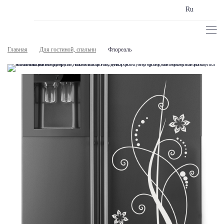
Ru
Главная
Для гостиной, спальни
Флореаль