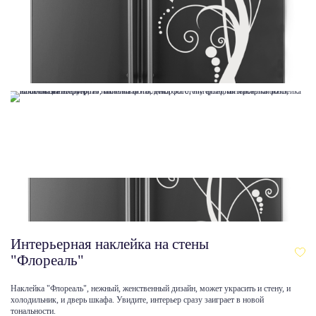
Интерьерная наклейка на стены
"Флореаль"
Наклейка "Флореаль", нежный, женственный дизайн, может украсить и стену, и
холодильник, и дверь шкафа. Увидите, интерьер сразу заиграет в новой
тональности.