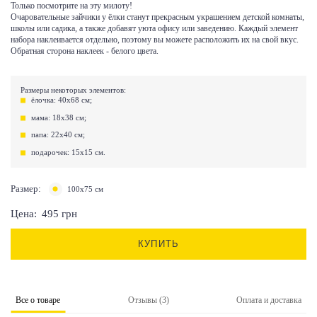
Только посмотрите на эту милоту!
Очаровательные зайчики у ёлки станут прекрасным украшением детской комнаты,
школы или садика, а также добавят уюта офису или заведению. Каждый элемент
набора наклеивается отдельно, поэтому вы можете расположить их на свой вкус.
Обратная сторона наклеек - белого цвета.
Размеры некоторых элементов:
ёлочка: 40х68 см;
мама: 18х38 см;
папа: 22х40 см;
подарочек: 15х15 см.
Размер:
100х75 см
Цена:
495
грн
КУПИТЬ
Все о товаре
Отзывы (3)
Оплата и доставка