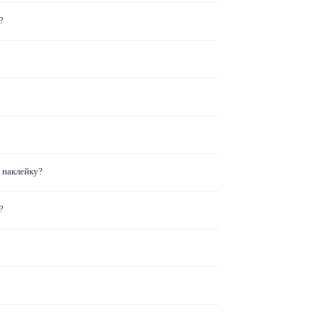
?
 наклейку?
?