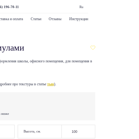
6) 196-70-11
Ru
тавка и оплата
Статьи
Отзывы
Инструкции
мулами
формления школы, офисного помещения, для помещения в
робнее про текстуры в статье
тыц
).
в ниже
Высота, см.