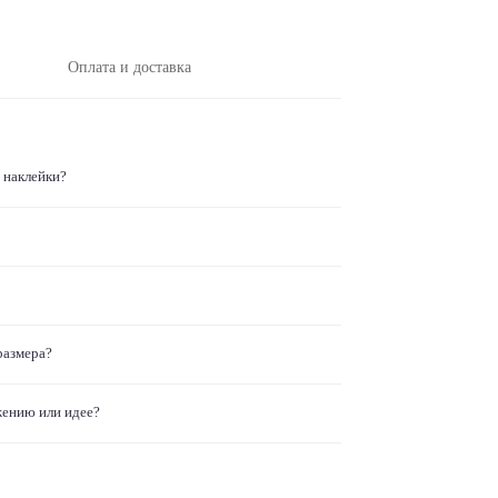
Оплата и доставка
 наклейки?
размера?
жению или идее?