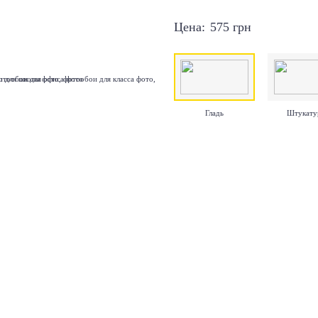
Цена:
575
грн
Гладь
Штукату