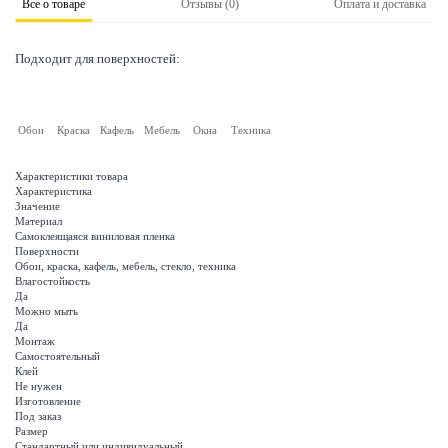
Все о товаре
Отзывы (0)
Оплата и доставка
Подходит для поверхностей:
Обои
Краска
Кафель
Мебель
Окна
Техника
Характеристики товара
Характеристика
Значение
Материал
Самоклеящаяся виниловая пленка
Поверхности
Обои, краска, кафель, мебель, стекло, техника
Влагостойкость
Да
Можно мыть
Да
Монтаж
Самостоятельный
Клей
Не нужен
Изготовление
Под заказ
Размер
Стандартный или индивидуальный