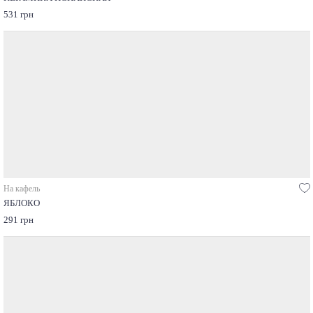
531 грн
На кафель
ЯБЛОКО
291 грн