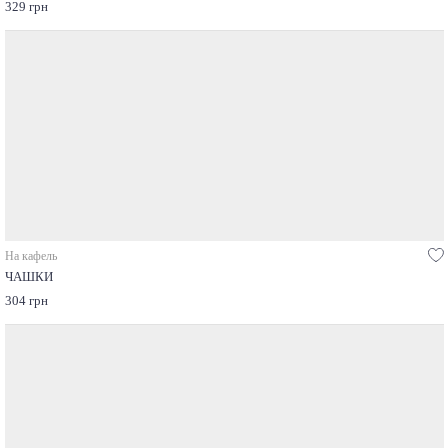
329 грн
На кафель
ЧАШКИ
304 грн