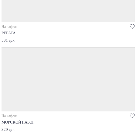
На кафель
РЕГАТА
531 грн
На кафель
МОРСКОЙ НАБОР
329 грн