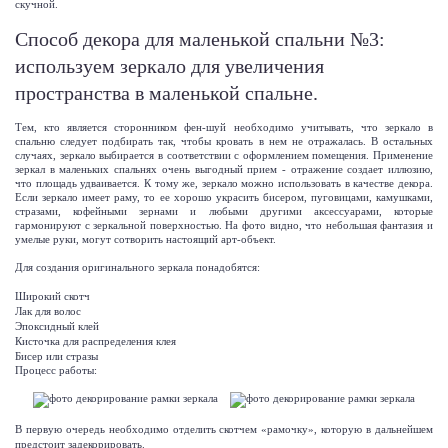
скучной.
Способ декора для маленькой спальни №3:
используем зеркало для увеличения
пространства в маленькой спальне.
Тем, кто является сторонником фен-шуй необходимо учитывать, что зеркало в
спальню следует подбирать так, чтобы кровать в нем не отражалась. В остальных
случаях, зеркало выбирается в соответствии с оформлением помещения. Применение
зеркал в маленьких спальнях очень выгодный прием - отражение создает иллюзию,
что площадь удваивается. К тому же, зеркало можно использовать в качестве декора.
Если зеркало имеет раму, то ее хорошо украсить бисером, пуговицами, камушками,
стразами, кофейными зернами и любыми другими аксессуарами, которые
гармонируют с зеркальной поверхностью. На фото видно, что небольшая фантазия и
умелые руки, могут сотворить настоящий арт-объект.
Для создания оригинального зеркала понадобятся:
Широкий скотч
Лак для волос
Эпоксидный клей
Кисточка для распределения клея
Бисер или стразы
Процесс работы:
В первую очередь необходимо отделить скотчем «рамочку», которую в дальнейшем
предстоит задекорировать.