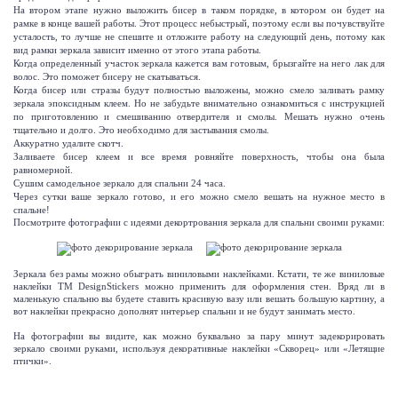
На втором этапе нужно выложить бисер в таком порядке, в котором он будет на
рамке в конце вашей работы. Этот процесс небыстрый, поэтому если вы почувствуйте
усталость, то лучше не спешите и отложите работу на следующий день, потому как
вид рамки зеркала зависит именно от этого этапа работы.
Когда определенный участок зеркала кажется вам готовым, брызгайте на него лак для
волос. Это поможет бисеру не скатываться.
Когда бисер или стразы будут полностью выложены, можно смело заливать рамку
зеркала эпоксидным клеем. Но не забудьте внимательно ознакомиться с инструкцией
по приготовлению и смешиванию отвердителя и смолы. Мешать нужно очень
тщательно и долго. Это необходимо для застывания смолы.
Аккуратно удалите скотч.
Заливаете бисер клеем и все время ровняйте поверхность, чтобы она была
равномерной.
Сушим самодельное зеркало для спальни 24 часа.
Через сутки ваше зеркало готово, и его можно смело вешать на нужное место в
спальне!
Посмотрите фотографии с идеями декортрования зеркала для спальни своими руками:
Зеркала без рамы можно обыграть виниловыми наклейками. Кстати, те же виниловые
наклейки ТМ DesignStickers можно применить для оформления стен. Вряд ли в
маленькую спальню вы будете ставить красивую вазу или вешать большую картину, а
вот наклейки прекрасно дополнят интерьер спальни и не будут занимать место.
На фотографии вы видите, как можно буквально за пару минут задекорировать
зеркало своими руками, используя декоративные наклейки «Скворец» или «Летящие
птички».