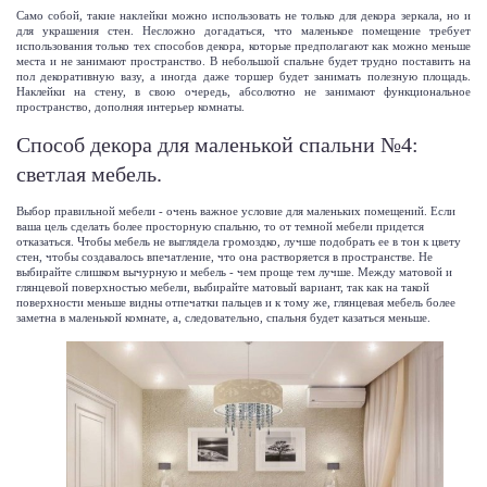
Само собой, такие наклейки можно использовать не только для декора зеркала, но и
для украшения стен. Несложно догадаться, что маленькое помещение требует
использования только тех способов декора, которые предполагают как можно меньше
места и не занимают пространство. В небольшой спальне будет трудно поставить на
пол декоративную вазу, а иногда даже торшер будет занимать полезную площадь.
Наклейки на стену
, в свою очередь, абсолютно не занимают функциональное
пространство, дополняя интерьер комнаты.
Способ декора для маленькой спальни №4:
светлая мебель.
Выбор правильной мебели - очень важное условие для маленьких помещений. Если
ваша цель сделать более просторную спальню, то от темной мебели придется
отказаться. Чтобы мебель не выглядела громоздко, лучше подобрать ее в тон к цвету
стен, чтобы создавалось впечатление, что она растворяется в пространстве. Не
выбирайте слишком вычурную и мебель - чем проще тем лучше. Между матовой и
глянцевой поверхностью мебели, выбирайте матовый вариант, так как на такой
поверхности меньше видны отпечатки пальцев и к тому же, глянцевая мебель более
заметна в маленькой комнате, а, следовательно, спальня будет казаться меньше.