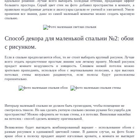
идеальное решение. Лучше всего выбирать холодные оттенки, придающие эффект
большего простора. Серый цвет стен на фото добавил пространства в комнате, а
правильно подобранные детали и аксессуары сделали ее уютной и элегантной. Умело
применив все знания, даже из самой маленькой комнатки можно создать красивую
спальню.
Способ декора для маленькой спальни №2: обои
с рисунком.
Если в спальне предполагаются обои, то не стоит выбирать крупный рисунок. Лучше
всего отдать предпочтение простым линиям или легкому принту. Мелкий рисунок
придаст комнате воздушность и изящность. Слишком низкий потолок можно
зрительно приподнять, используя обои с вертикальными полосами, а при высоких
потолках стены визуально раздвинутся, если полосы будут расположены
горизонтально.
Интерьер маленькой спальни не должен быть громоздким, чтобы помещение не
смотрелось тяжело. Но как сделать уютную спальню своими руками без ущерба для
пространства? Можно оформить не только стены, а и потолки.
Виниловые наклейки
на потолок
- способ сделать комнату оригинальной.
Великолепно будет выглядеть комбинированный вариант - использование обоев с
разным рисунком в одинаковой цветовой гамме. В данном случае, на фото более
яркие обои в полоску придают акцент изголовью кровати, а комната не выглядит