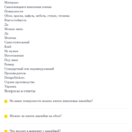
Материал
Самоклеящаяся виниловая пленка
Поверхности
Обои, краска, кафель, мебель, стекло, техника
Влагостойкость
Да
Можно мыть
Да
Монтаж
Самостоятельный
Клей
Не нужен
Изготовление
Под заказ
Размер
Стандартный или индивидуальный
Производитель
DesignStickers
Страна производства
Украина
Вопросы и ответы
На какие поверхности можно клеить виниловые наклейки?
Можно ли клеить наклейки на обои?
Что входит в комплект с наклейкой?