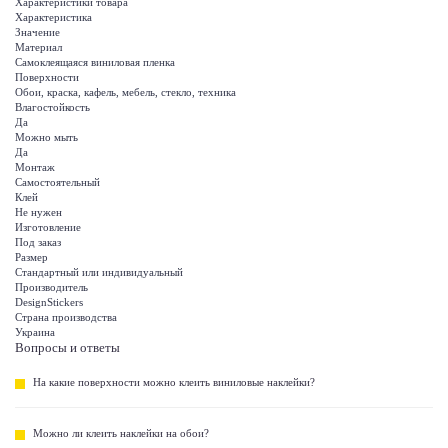
Характеристики товара
Характеристика
Значение
Материал
Самоклеящаяся виниловая пленка
Поверхности
Обои, краска, кафель, мебель, стекло, техника
Влагостойкость
Да
Можно мыть
Да
Монтаж
Самостоятельный
Клей
Не нужен
Изготовление
Под заказ
Размер
Стандартный или индивидуальный
Производитель
DesignStickers
Страна производства
Украина
Вопросы и ответы
На какие поверхности можно клеить виниловые наклейки?
Можно ли клеить наклейки на обои?