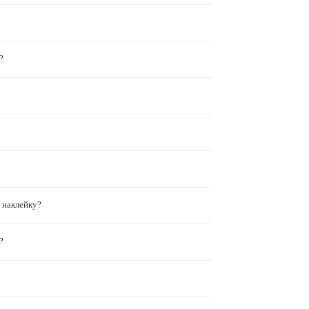
?
 наклейку?
?