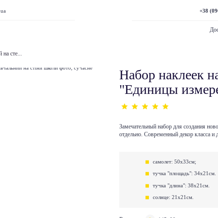
+38 (09
.ua
Дос
на сте...
Набор наклеек н
"Единицы измер
Замечательный набор для создания ново
отдельно. Современный декор класса и
самолет: 50х33см;
тучка "площадь": 34х21см.
тучка "длина": 38х21см.
солнце: 21х21см.