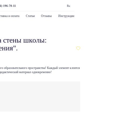
6) 196-70-11
Ru
тавка и оплата
Статьи
Отзывы
Инструкции
а стены школы:
ения".
го образовательного пространства! Каждый элемент клеится
 дидактический материал одновременно!