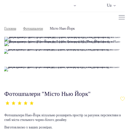
Ua
Головна
Фотошпалери
Місто Нью-Йорк
Фотошпалери "Місто Нью Йорк"
Фотошпалери Нью-Йорк візуально розширять простір за рахунок перспективи в
глиб міста стильного чорно-білого дизайну.
Виготовляємо у ваших розмірах.