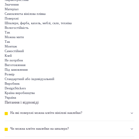
Значення
Матеріал
Самоклеюча вінілова плівка
Поверхні
Шпалери, фарба, кахель, меблі, скло, техніка
Вологостійкість
Так
Можна мити
Так
Монтаж
Самостійний
Клей
Не потрібен
Виготовлення
Під замовлення
Розмір
Стандартний або індивідуальний
Виробник
DesignStickers
Країна виробництва
Україна
Питання і відповіді
На які поверхні можна клеїти вінілові наклейки?
Чи можна клеїти наклейки на шпалери?