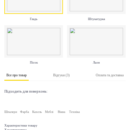
Гладь
Штукатурка
Пісок
Льон
Все про товар
Відгуки (3)
Оплата та доставка
Підходить для поверхонь:
Шпалери
Фарба
Кахель
Меблі
Вікна
Техніка
Характеристики товару
Характеристика