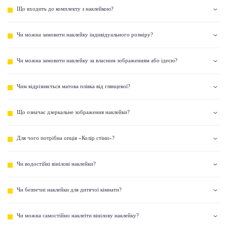
Що входить до комплекту з наклейкою?
Чи можна замовити наклейку індивідуального розміру?
Чи можна замовити наклейку за власним зображенням або ідеєю?
Чим відрізняється матова плівка від глянцевої?
Що означає дзеркальне зображення наклейки?
Для чого потрібна опція «Колір стіни»?
Чи водостійкі вінілові наклейки?
Чи безпечні наклейки для дитячої кімнати?
Чи можна самостійно наклеїти вінілову наклейку?