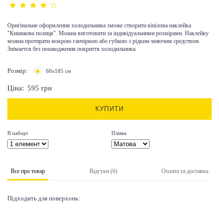
Оригінальне оформлення холодильника зможе створити вінілова наклейка
"Книжкова полиця". Можна виготовити за індивідуальними розмірами. Наклейку
можна протирати мокрою ганчіркою або губкою з рідким миючим средством.
Знімается без пошкодження покриття холодильника.
Розмір:
60x185 см
Ціна:
595
грн
КУПИТИ
В наборі
Плівка
Все про товар
Відгуки (6)
Оплата та доставка
Підходить для поверхонь: