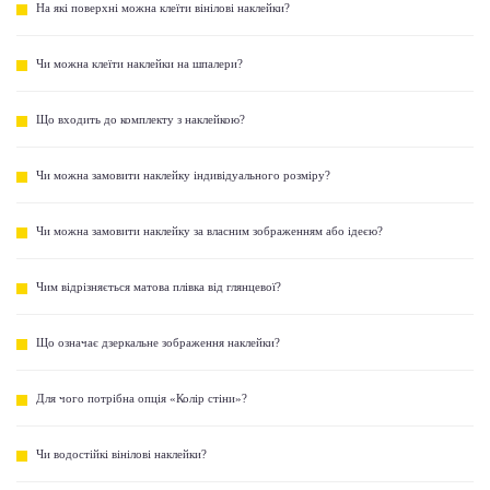
На які поверхні можна клеїти вінілові наклейки?
Чи можна клеїти наклейки на шпалери?
Що входить до комплекту з наклейкою?
Чи можна замовити наклейку індивідуального розміру?
Чи можна замовити наклейку за власним зображенням або ідеєю?
Чим відрізняється матова плівка від глянцевої?
Що означає дзеркальне зображення наклейки?
Для чого потрібна опція «Колір стіни»?
Чи водостійкі вінілові наклейки?