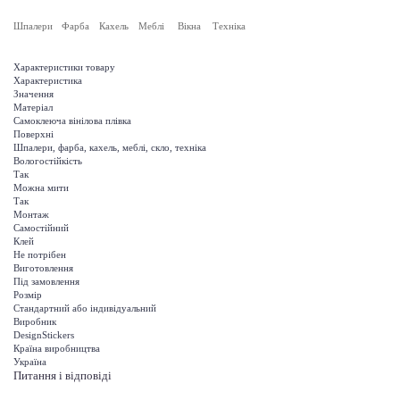
Шпалери
Фарба
Кахель
Меблі
Вікна
Техніка
Характеристики товару
Характеристика
Значення
Матеріал
Самоклеюча вінілова плівка
Поверхні
Шпалери, фарба, кахель, меблі, скло, техніка
Вологостійкість
Так
Можна мити
Так
Монтаж
Самостійний
Клей
Не потрібен
Виготовлення
Під замовлення
Розмір
Стандартний або індивідуальний
Виробник
DesignStickers
Країна виробництва
Україна
Питання і відповіді