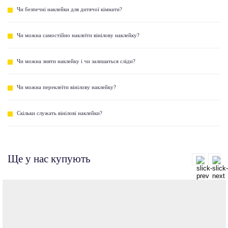
Чи безпечні наклейки для дитячої кімнати?
Чи можна самостійно наклеїти вінілову наклейку?
Чи можна зняти наклейку і чи залишаться сліди?
Чи можна переклеїти вінілову наклейку?
Скільки служать вінілові наклейки?
Ще у нас купують