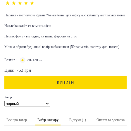
Наліпка - мотивуючі фрази "We are team" для офісу або кабінету англійської мови.
Наклейка клеїться композицією
Не має фону - виглядає, як напис фарбою на стіні
Можна обрати будь-який колір за бажанням (50 варіантів, палітру див. нижче).
Розмір:
80х130 см
Ціна:
753
грн
КУПИТИ
Колір
Все про товар
Вибір кольору
Відгуки (1)
Оплата та доставка