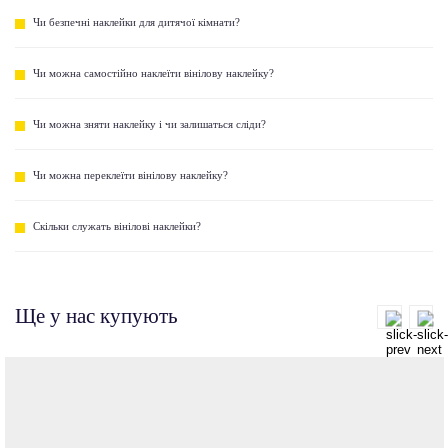
Чи безпечні наклейки для дитячої кімнати?
Чи можна самостійно наклеїти вінілову наклейку?
Чи можна зняти наклейку і чи залишаться сліди?
Чи можна переклеїти вінілову наклейку?
Скільки служать вінілові наклейки?
Ще у нас купують