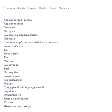
Шпалери
Фарба
Кахель
Меблі
Вікна
Техніка
Характеристики товару
Характеристика
Значення
Матеріал
Самоклеюча вінілова плівка
Поверхні
Шпалери, фарба, кахель, меблі, скло, техніка
Вологостійкість
Так
Можна мити
Так
Монтаж
Самостійний
Клей
Не потрібен
Виготовлення
Під замовлення
Розмір
Стандартний або індивідуальний
Виробник
DesignStickers
Країна виробництва
Україна
Питання і відповіді