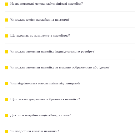
На які поверхні можна клеїти вінілові наклейки?
Чи можна клеїти наклейки на шпалери?
Що входить до комплекту з наклейкою?
Чи можна замовити наклейку індивідуального розміру?
Чи можна замовити наклейку за власним зображенням або ідеєю?
Чим відрізняється матова плівка від глянцевої?
Що означає дзеркальне зображення наклейки?
Для чого потрібна опція «Колір стіни»?
Чи водостійкі вінілові наклейки?