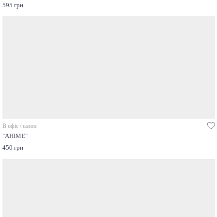
595 грн
В офіс / салон
"АНІМЕ"
450 грн