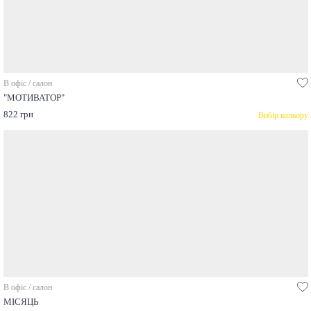
В офіс / салон
"МОТИВАТОР"
822 грн
Вибір кольору
В офіс / салон
МІСЯЦЬ