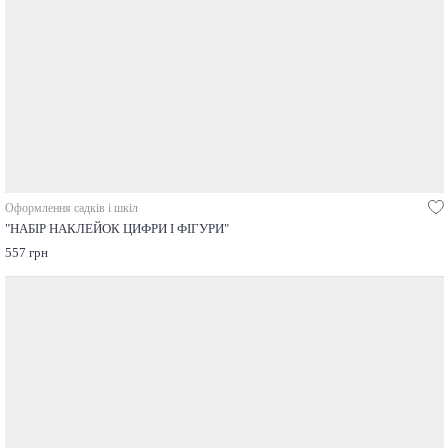
Оформлення садків і шкіл
"НАБІР НАКЛЕЙОК ЦИФРИ І ФІГУРИ"
557 грн