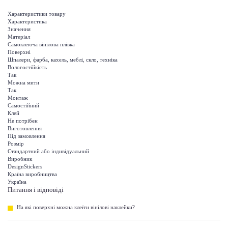
Характеристики товару
Характеристика
Значення
Матеріал
Самоклеюча вінілова плівка
Поверхні
Шпалери, фарба, кахель, меблі, скло, техніка
Вологостійкість
Так
Можна мити
Так
Монтаж
Самостійний
Клей
Не потрібен
Виготовлення
Під замовлення
Розмір
Стандартний або індивідуальний
Виробник
DesignStickers
Країна виробництва
Україна
Питання і відповіді
На які поверхні можна клеїти вінілові наклейки?