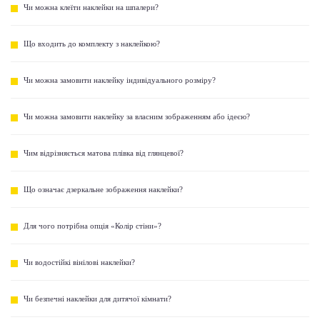
Чи можна клеїти наклейки на шпалери?
Що входить до комплекту з наклейкою?
Чи можна замовити наклейку індивідуального розміру?
Чи можна замовити наклейку за власним зображенням або ідеєю?
Чим відрізняється матова плівка від глянцевої?
Що означає дзеркальне зображення наклейки?
Для чого потрібна опція «Колір стіни»?
Чи водостійкі вінілові наклейки?
Чи безпечні наклейки для дитячої кімнати?