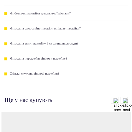
Чи безпечні наклейки для дитячої кімнати?
Чи можна самостійно наклеїти вінілову наклейку?
Чи можна зняти наклейку і чи залишаться сліди?
Чи можна переклеїти вінілову наклейку?
Скільки служать вінілові наклейки?
Ще у нас купують