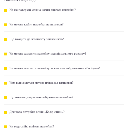
Питання і відповіді
На які поверхні можна клеїти вінілові наклейки?
Чи можна клеїти наклейки на шпалери?
Що входить до комплекту з наклейкою?
Чи можна замовити наклейку індивідуального розміру?
Чи можна замовити наклейку за власним зображенням або ідеєю?
Чим відрізняється матова плівка від глянцевої?
Що означає дзеркальне зображення наклейки?
Для чого потрібна опція «Колір стіни»?
Чи водостійкі вінілові наклейки?