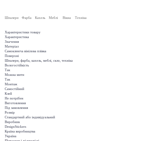
Шпалери
Фарба
Кахель
Меблі
Вікна
Техніка
Характеристики товару
Характеристика
Значення
Матеріал
Самоклеюча вінілова плівка
Поверхні
Шпалери, фарба, кахель, меблі, скло, техніка
Вологостійкість
Так
Можна мити
Так
Монтаж
Самостійний
Клей
Не потрібен
Виготовлення
Під замовлення
Розмір
Стандартний або індивідуальний
Виробник
DesignStickers
Країна виробництва
Україна