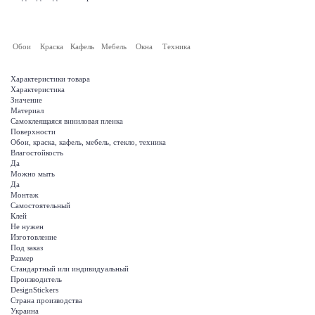
Обои
Краска
Кафель
Мебель
Окна
Техника
Характеристики товара
Характеристика
Значение
Материал
Самоклеящаяся виниловая пленка
Поверхности
Обои, краска, кафель, мебель, стекло, техника
Влагостойкость
Да
Можно мыть
Да
Монтаж
Самостоятельный
Клей
Не нужен
Изготовление
Под заказ
Размер
Стандартный или индивидуальный
Производитель
DesignStickers
Страна производства
Украина