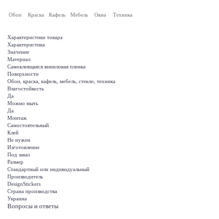
Обои
Краска
Кафель
Мебель
Окна
Техника
Характеристики товара
Характеристика
Значение
Материал
Самоклеящаяся виниловая пленка
Поверхности
Обои, краска, кафель, мебель, стекло, техника
Влагостойкость
Да
Можно мыть
Да
Монтаж
Самостоятельный
Клей
Не нужен
Изготовление
Под заказ
Размер
Стандартный или индивидуальный
Производитель
DesignStickers
Страна производства
Украина
Вопросы и ответы