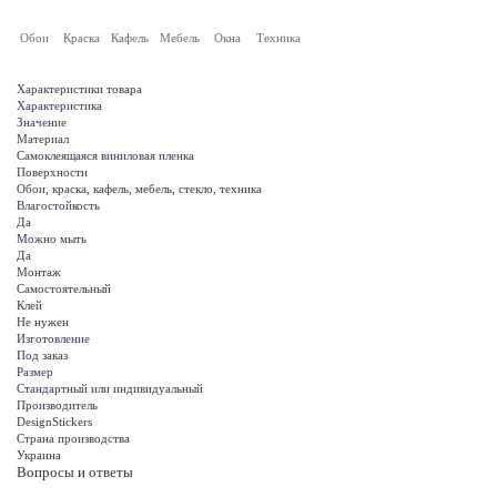
Обои
Краска
Кафель
Мебель
Окна
Техника
Характеристики товара
Характеристика
Значение
Материал
Самоклеящаяся виниловая пленка
Поверхности
Обои, краска, кафель, мебель, стекло, техника
Влагостойкость
Да
Можно мыть
Да
Монтаж
Самостоятельный
Клей
Не нужен
Изготовление
Под заказ
Размер
Стандартный или индивидуальный
Производитель
DesignStickers
Страна производства
Украина
Вопросы и ответы