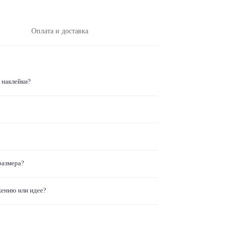
Оплата и доставка
 наклейки?
размера?
жению или идее?