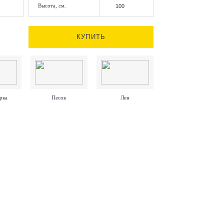
Высота, см.
КУПИТЬ
рка
Песок
Лен