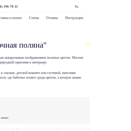
6) 196-70-11
Ru
тавка и оплата
Статьи
Отзывы
Инструкции
чная поляна"
ным акварельным изображением полевых цветов. Мягкие
риродной гармонии в интерьере.
в спальне, детской комнате или гостиной, наполняя
поле, где бабочки летают среди цветов, а ветерок нежно
в ниже