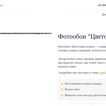
+38 (09
.ua
Дос
Фотообои "Цвето
Фотообои «Цветочная поляна» - с неж
оттенки создают ощущение легкости и п
Эти фотообои станут удачным акцентом 
пространство уютом, как летнее утро в 
колышет травы.
(подробнее про текстуры в статье
тыц
).
Изготавливаем в ваших размерах
Можно мыть
Выберите свою текстуру фотообое