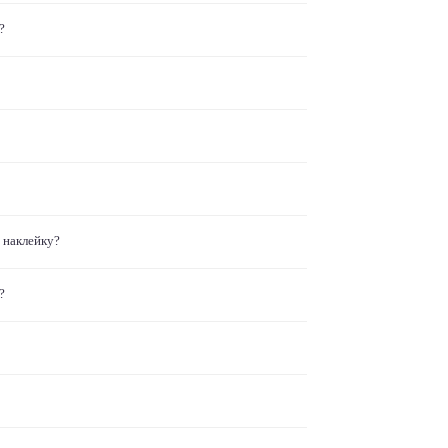
?
 наклейку?
?