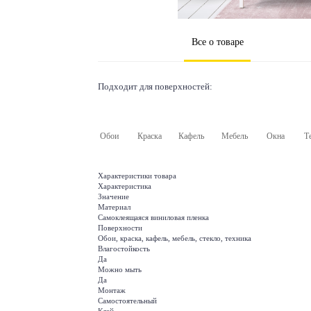
Все о товаре
Подходит для поверхностей:
Обои
Краска
Кафель
Мебель
Окна
Т
Характеристики товара
Характеристика
Значение
Материал
Самоклеящаяся виниловая пленка
Поверхности
Обои, краска, кафель, мебель, стекло, техника
Влагостойкость
Да
Можно мыть
Да
Монтаж
Самостоятельный