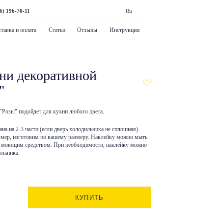
6) 196-70-11
Ru
тавка и оплата
Статьи
Отзывы
Инструкции
ни декоративной
"
"Розы" подойдет для кухни любого цвета.
на на 2-3 части (если дверь холодильника не сплошная).
змер, изготовим по вашему размеру. Наклейку можно мыть
м моющим средством. При необходимости, наклейку можно
ильника.
КУПИТЬ