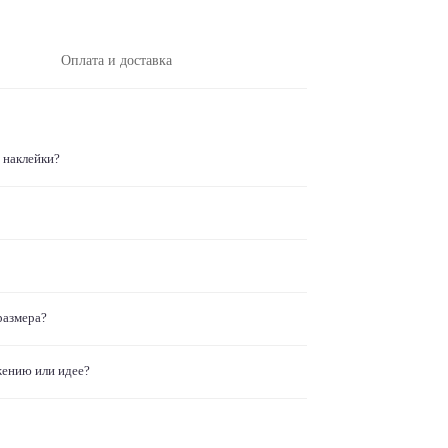
Оплата и доставка
 наклейки?
размера?
жению или идее?