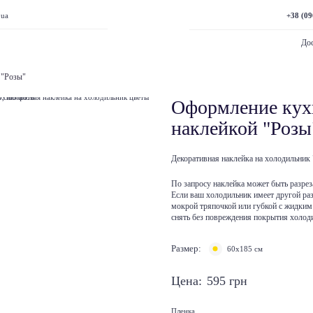
+38 (09
.ua
Дос
 "Розы"
Оформление кух
наклейкой "Розы
Декоративная наклейка на холодильник 
По запросу наклейка может быть разреза
Если ваш холодильник имеет другой ра
мокрой тряпочкой или губкой с жидки
снять без повреждения покрытия холод
Размер:
60x185 см
Цена:
595
грн
Пленка