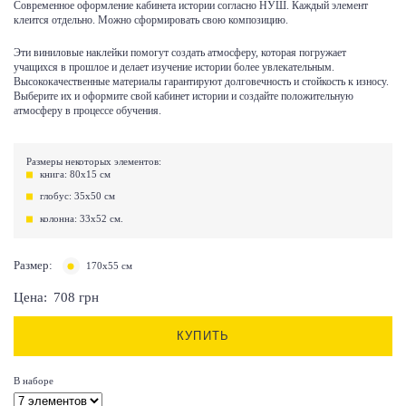
Современное оформление кабинета истории согласно НУШ. Каждый элемент
клеится отдельно. Можно сформировать свою композицию.
Эти виниловые наклейки помогут создать атмосферу, которая погружает
учащихся в прошлое и делает изучение истории более увлекательным.
Высококачественные материалы гарантируют долговечность и стойкость к износу.
Выберите их и оформите свой кабинет истории и создайте положительную
атмосферу в процессе обучения.
Размеры некоторых элементов:
книга: 80х15 см
глобус: 35х50 см
колонна: 33х52 см.
Размер:
170х55 см
Цена:
708
грн
КУПИТЬ
В наборе