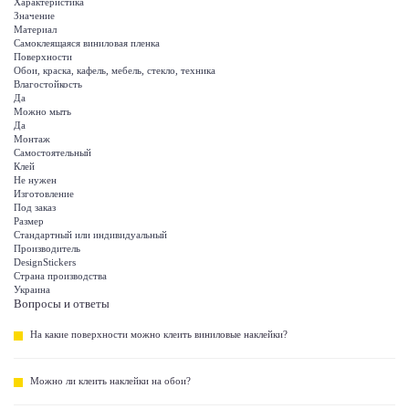
Характеристика
Значение
Материал
Самоклеящаяся виниловая пленка
Поверхности
Обои, краска, кафель, мебель, стекло, техника
Влагостойкость
Да
Можно мыть
Да
Монтаж
Самостоятельный
Клей
Не нужен
Изготовление
Под заказ
Размер
Стандартный или индивидуальный
Производитель
DesignStickers
Страна производства
Украина
Вопросы и ответы
На какие поверхности можно клеить виниловые наклейки?
Можно ли клеить наклейки на обои?