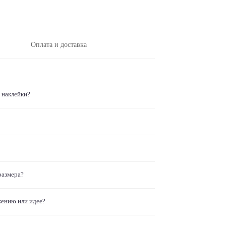
Оплата и доставка
 наклейки?
размера?
жению или идее?