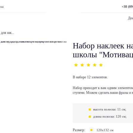
+38 (09
.ua
Дос
 для шк...
Набор наклеек н
школы "Мотивац
В наборе 12 элементов.
Набор приходит к вам одним элементом,
ступени. Можем сделать ваши фразы и 
высота полоски: 11 см;
длина полоски: 120 см;
Размер:
120x132 см