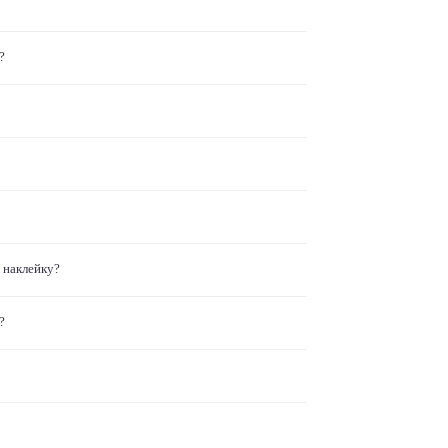
?
 наклейку?
?