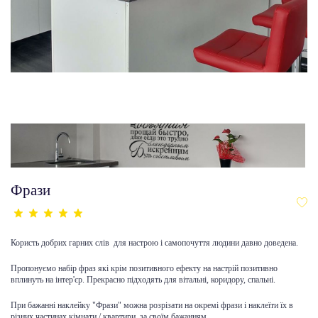
Фрази
Користь добрих гарних слів для настрою і самопочуття людини давно доведена.
Пропонуємо набір фраз які крім позитивного ефекту на настрій позитивно
вплинуть на інтер'єр. Прекрасно підходять для вітальні, коридору, спальні.
При бажанні наклейку "Фрази" можна розрізати на окремі фрази і наклеїти їх в
різних частинах кімнати / квартири, за своїм бажанням