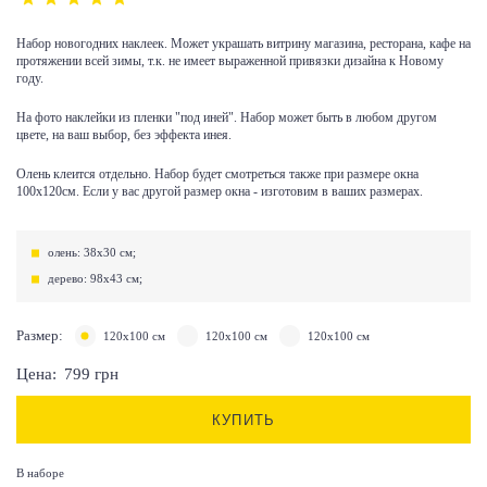
Набор новогодних наклеек. Может украшать витрину магазина, ресторана, кафе на
протяжении всей зимы, т.к. не имеет выраженной привязки дизайна к Новому
году.
На фото наклейки из пленки "под иней". Набор может быть в любом другом
цвете, на ваш выбор, без эффекта инея.
Олень клеится отдельно. Набор будет смотреться также при размере окна
100х120см. Если у вас другой размер окна - изготовим в ваших размерах.
олень: 38х30 см;
дерево: 98х43 см;
Размер:
120х100 см
120х100 см
120х100 см
Цена:
799
грн
КУПИТЬ
В наборе