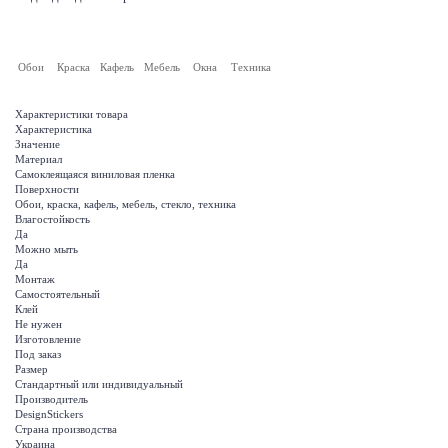
Обои
Краска
Кафель
Мебель
Окна
Техника
Характеристики товара
Характеристика
Значение
Материал
Самоклеящаяся виниловая пленка
Поверхности
Обои, краска, кафель, мебель, стекло, техника
Влагостойкость
Да
Можно мыть
Да
Монтаж
Самостоятельный
Клей
Не нужен
Изготовление
Под заказ
Размер
Стандартный или индивидуальный
Производитель
DesignStickers
Страна производства
Украина