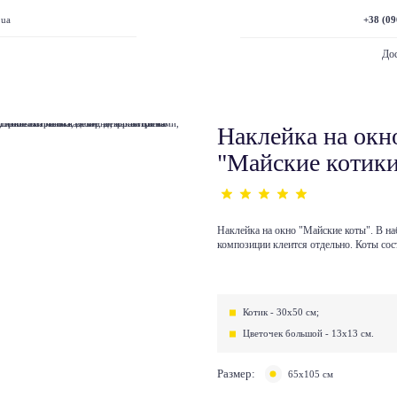
+38 (09
.ua
Дос
Наклейка на окн
"Майские котик
Наклейка на окно "Майские коты". В на
композиции клеится отдельно. Коты сос
Котик - 30х50 см;
Цветочек большой - 13х13 см.
Размер:
65х105 см