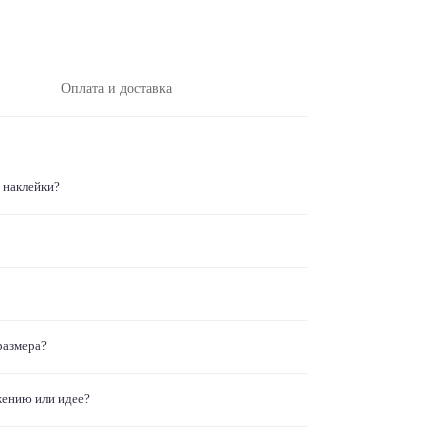
Оплата и доставка
 наклейки?
размера?
жению или идее?