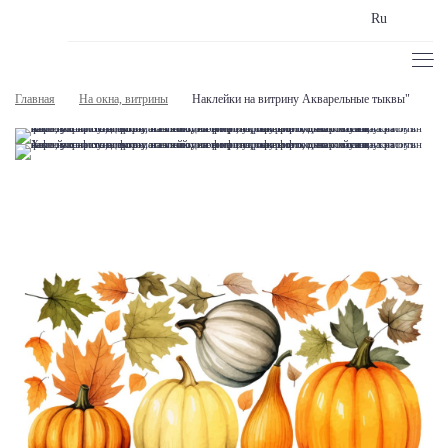
Ru
Главная
На окна, витрины
Наклейки на витрину Акварельные тыквы"