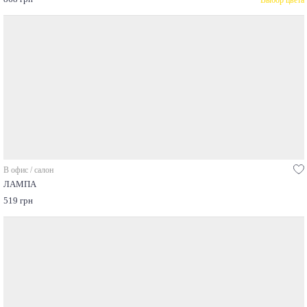
В офис / салон
ЛАМПА
519 грн