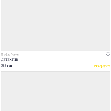
В офис / салон
ДЕТЕКТИВ
588 грн
Выбор цвета