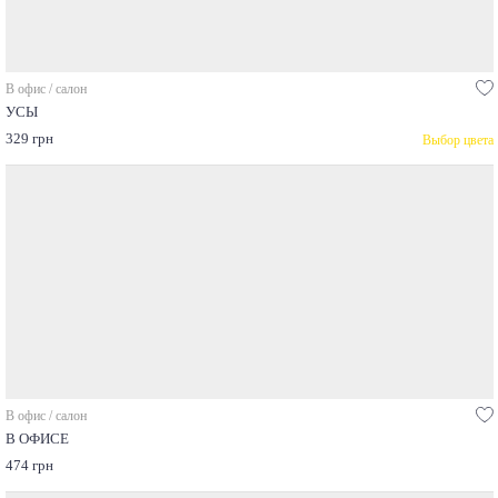
В офис / салон
УСЫ
329 грн
Выбор цвета
В офис / салон
В ОФИСЕ
474 грн