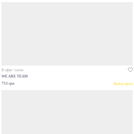
В офис / салон
WE ARE TEAM
753 грн
Выбор цвета