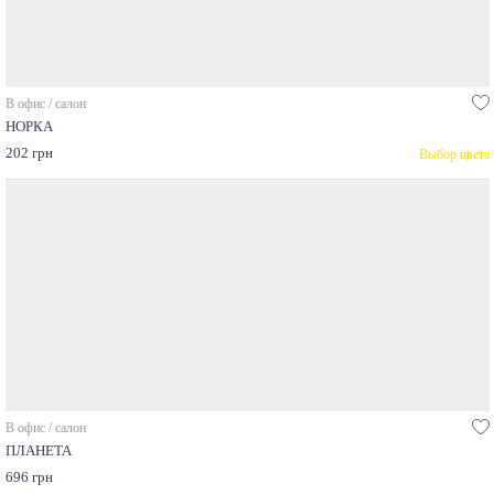
В офис / салон
НОРКА
202 грн
Выбор цвета
В офис / салон
ПЛАНЕТА
696 грн