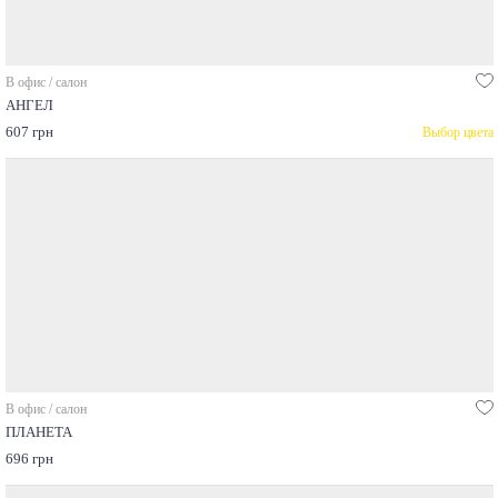
В офис / салон
АНГЕЛ
607 грн
Выбор цвета
В офис / салон
ПЛАНЕТА
696 грн