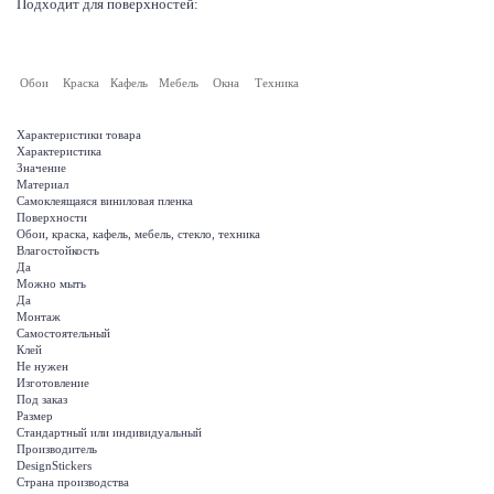
Подходит для поверхностей:
Обои
Краска
Кафель
Мебель
Окна
Техника
Характеристики товара
Характеристика
Значение
Материал
Самоклеящаяся виниловая пленка
Поверхности
Обои, краска, кафель, мебель, стекло, техника
Влагостойкость
Да
Можно мыть
Да
Монтаж
Самостоятельный
Клей
Не нужен
Изготовление
Под заказ
Размер
Стандартный или индивидуальный
Производитель
DesignStickers
Страна производства